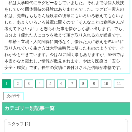
私は大学時代にラグビーをしていました。それまでは個人競技
をしていて団体競技の経験はありませんでした。ラグビー素人の
私は、先輩はもちろん経験者の後輩にもいろいろ教えてもらいま
した。あまりいろいろ後輩に聞くので「そんなことは森嶋さんが
考えて下さいよ‼︎」と怒られた事を懐かしく思い出します。でも、
自分より優れた人にコツを教えて頂き取り入れる方が近道です。
年齢・立場・人間関係に関係なく、優れた人に教えを乞い己に
取り入れていく生き方は大学生時代に培ったもののようです。そ
れが今も生きています。今はAIに聞く事もありますが、SMSでは
本当かなと疑わしい情報が散見されます。やはり医療は「安心・
安全・確実」です。長年の実績に裏付けされた信頼が本物です。
1
2
3
4
5
6
7
8
9
10
11
次の5件
カテゴリー別記事一覧
スタッフ [2]