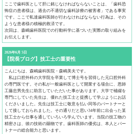
ここで歯科医として肝に銘じなければならないことは、「歯科恐
怖症の患者様は、過去の不適切な歯科診療の被害者」である事実
です。ここで私達歯科医師が行わなければならない行為は、その
ような患者様の積極的救済です。
次回は、森嶋歯科医院での行動科学に基づいた実際の取り組みを
お伝えします。
2026年6月 5日
【院長ブログ】技工士の重要性
こんにちは、森嶋歯科医院・森嶋美夫です。
私は口腔外科の大学院を卒業して博士号を習得した元口腔外科
の専門医です。その私が一般歯科医として開業する場合に、恩師
工藤忠男先生に助言していただいた事があります。大学で補綴を
専門にしていた先生は、優れた技工士と提携して学ぶようにお話
くださいました。先生は技工士に敬意を払い同等のパートナーと
して接しておられました。その通りだと思い34年前に出会った某
技工士から仕事を通していろいろ学んでいます。当院の技工物の
精密さは、彼の技術の賜物です。歯科医師の優劣は、本人とパー
トナーの総合能力と思います。