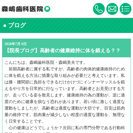
● ブログ
2026年7月 6日
【院長ブログ】高齢者の健康維持に体を鍛える？？
こんにちは、森嶋歯科医院・森嶋美夫です。
前期高齢者に属する私ですが、高齢者の肉体的健康維持のため
に体を鍛える方法に慎重な取り組みが必要だと考えています。私
は膝・腰関節に負担をできるだけかけづにインナーマッスルを鍛
えるやり方を日常的に行なっています。高齢者とお見受けする方
が、走っている姿を散見します。健康維持の為の運動が、逆に過
度のために健康を損なう恐れがあります。若い頃に激しく過度な
運動をしましたが、高齢者は適度な運動が大切です。目安は筋肉
量の維持です。筋肉量が減少しない程度の適度な運動を、無理な
く日常することです。
心の健康はどうでしょうか？次回に私の専門分野である行動科