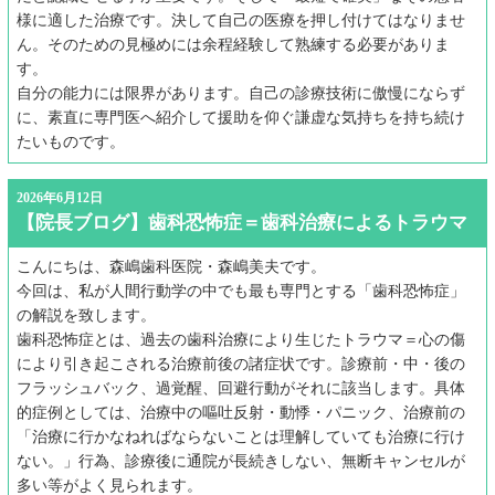
様に適した治療です。決して自己の医療を押し付けてはなりませ
ん。そのための見極めには余程経験して熟練する必要がありま
す。
自分の能力には限界があります。自己の診療技術に傲慢にならず
に、素直に専門医へ紹介して援助を仰ぐ謙虚な気持ちを持ち続け
たいものです。
2026年6月12日
【院長ブログ】歯科恐怖症＝歯科治療によるトラウマ
こんにちは、森嶋歯科医院・森嶋美夫です。
今回は、私が人間行動学の中でも最も専門とする「歯科恐怖症」
の解説を致します。
歯科恐怖症とは、過去の歯科治療により生じたトラウマ＝心の傷
により引き起こされる治療前後の諸症状です。診療前・中・後の
フラッシュバック、過覚醒、回避行動がそれに該当します。具体
的症例としては、治療中の嘔吐反射・動悸・パニック、治療前の
「治療に行かなねればならないことは理解していても治療に行け
ない。」行為、診療後に通院が長続きしない、無断キャンセルが
多い等がよく見られます。