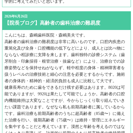
学的に考えてみたいと思います。
2026年6月26日
【院長ブログ】高齢者の歯科治療の難易度
こんにちは、森嶋歯科医院・森嶋美夫です。
高齢者の歯科治療の難易度は非常に高いものです。口腔内疾患の
重篤化及び全身・口腔機能の低下などにより、成人とは比べ物に
ならない程診療に支障を来します。歯科独特の診療システム（歯
牙削合・印象採得・根管治療・抜歯など）により、治療台での診
療姿勢などを保持せねがならず、軽中程度の身体・精神障害者を
扱うレベルの治療技術と細心の注意を必要とするからです。施術
者の身体的・精神的・経済的負担も成人に比較して大です。
健康長寿のために歯をできるだけ残す必要はあります。8020は可
能でありますが、9920は果たして可能でしょうか。高齢者の口腔
内機能維持は大変なことですが、今からじっくり取り組んでいき
たい課題であります。なぜなら私も前期高齢者に属しているから
です。歯科治療も前期高齢者のうちに超高齢者（85歳〜）に備え
た治療を行い、後期高齢者（75歳〜）は維持・管理にエネルギー
を集中することだと考えています。漠然と年齢を考えるのではな