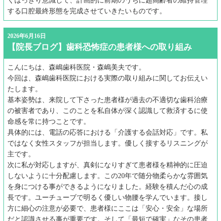
くはっきり意識して、計画的に前期のうちに超高齢者の維持管理
する口腔最終形態を完成させていきたいものです。
2026年6月16日
【院長ブログ】歯科恐怖症の患者様への取り組み
こんにちは、森嶋歯科医院・森嶋美夫です。
今回は、森嶋歯科医院における実際の取り組みに関してお伝えい
たします。
基本姿勢は、来院して下さった患者様が過去の不適切な歯科治療
の被害者であり、このことを私自体が深く認識して救済するに使
命感を常に持つことです。
具体的には、電話の応答における「介護する会話対応」です。私
ではなく女性スタッフが担当します。優しく接するリスニングが
主です。
次に私が対応しますが、真剣になりすぎて患者様を精神的に圧迫
しないように十分配慮します。この20年で随分物柔らかな雰囲気
を身につける事ができるようになりました。経験を積んだ心の成
長です。ユーチューブで明るく優しい物腰を学んでいます。接し
方に細心の注意が必要で、患者様にここは「安心・安全」な場所
だと認識させる事が重要です。そして「最短で確実」なその患者