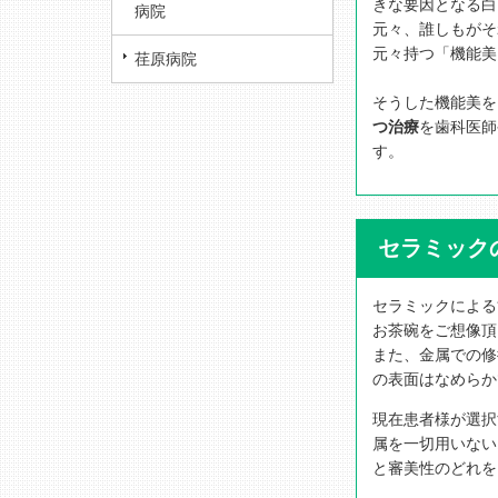
きな要因となる白
病院
元々、誰しもがそ
元々持つ「機能美
荏原病院
そうした機能美を
つ治療
を歯科医師
す。
セラミック
セラミックによる
お茶碗をご想像頂
また、金属での修
の表面はなめらか
現在患者様が選択
属を一切用いない
と審美性のどれを