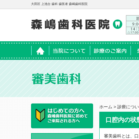
大田区 上池台 歯科 歯医者 森嶋歯科医院
ホーム
当院について
診療のご案内
患
ホーム
>
診療につい
口腔内の状
審美歯科とは、口