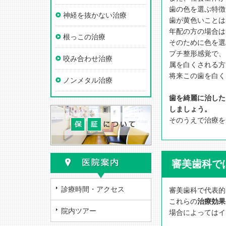
歯の色を選ぶ特徴
神経を抜かない治療
歯が黄色いことは
年配の方の場合は
根っこの治療
そのために色を選
プチ整形感覚で、
咬み合わせ治療
属を白くされる方
将来この歯を白く
ノンメタル治療
歯を綺麗に治した
しましょう。
そのうえで治療を
審美歯科で
診療時間・アクセス
審美歯科で代表的
これらの
治療効果
院内ツアー
場合によってはイ