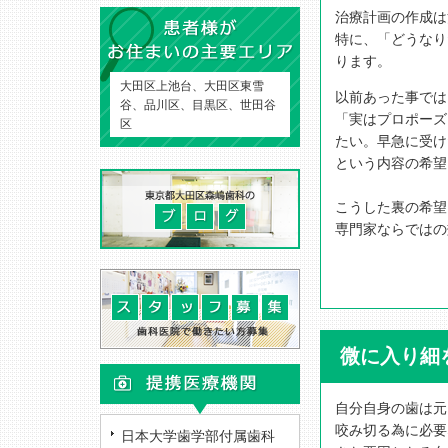
治療計画の作成は
特に、「どうなり
ります。
大田区上池台、大田区東雪
以前あった事では
谷、品川区、目黒区、世田谷
「実はプロポーズ
区
たい。早急に受け
という内容の希望
こうした裏の希望
専門家ならではの
微に入り細
自分自身の歯は元
咬み切る為に必要
日本大学歯学部付属歯科