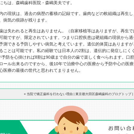
にちは、森嶋歯科医院・森嶋美夫です。
内の現状は、過去の病歴の蓄積の記録です。歯肉などの軟組織は再生し
、病気の痕跡が残ります。
歯は失われると再生はありません。（自家移植等はありますが、再生で
可能ですが、限定されています。つまり口腔疾患は硬組織の現状から過
予測できる予防しやすい病気と考えています。遺伝的体質はありますが
ることは可能です。私の経験では日本人の2割は、遺伝的に発症しにく
が予防を心掛ければ8割は90歳まで自分の歯で楽しく食べられます。口
ロール出来るのですから、後10年で治療中心の医療から予防中心の医
心医療の最後の世代と思われてまりません。
« 当院で矯正歯科を行わない理由
|
東京都大田区森嶋歯科のブログトップ
|