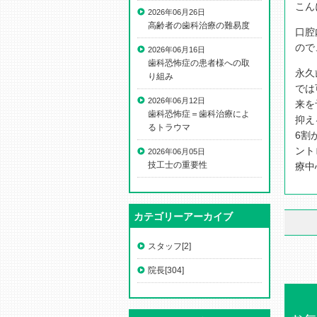
こん
2026年06月26日
高齢者の歯科治療の難易度
口腔
ので
2026年06月16日
歯科恐怖症の患者様への取
永久
り組み
では
2026年06月12日
来を
歯科恐怖症＝歯科治療によ
抑え
るトラウマ
6割
ント
2026年06月05日
技工士の重要性
療中
カテゴリーアーカイブ
スタッフ[2]
院長[304]