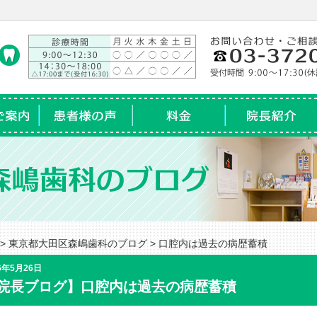
内
患者様の声
料金
院長紹介
>
東京都大田区森嶋歯科のブログ
> 口腔内は過去の病歴蓄積
6年5月26日
院長ブログ】口腔内は過去の病歴蓄積