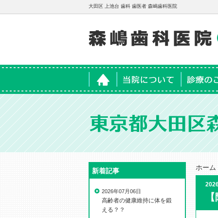
大田区 上池台 歯科 歯医者 森嶋歯科医院
ホーム
当院について
診療のご案
ホーム
新着記事
202
2026年07月06日
【
高齢者の健康維持に体を鍛
える？？