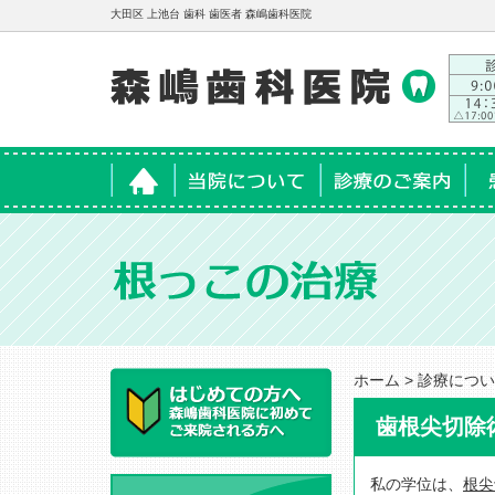
大田区 上池台 歯科 歯医者 森嶋歯科医院
ホーム
当院について
診療のご案内
患
ホーム
>
診療につい
歯根尖切除
私の学位は、
根尖