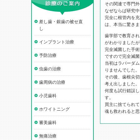
その関連で専門外
なぜならば研究中
完全に根管内を充
差し歯・銀歯の被せ直
は、本当に驚きま
し
歯学部で教育され
インプラント治療
がわかりましたが
完全滅菌した手術
予防治療
ですので完全滅菌
当初はラバーダム
虫歯の治療
りませんでした。
その後、歯根尖切
歯周病の治療
考え出しました。
何度も試行錯誤し
小児歯科
す。
買主に捨てられて
ホワイトニング
魂も救われると思
審美歯科
無痛治療