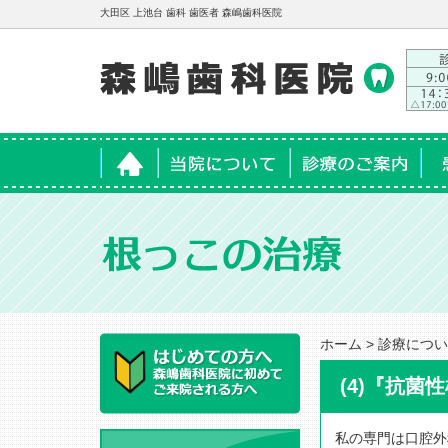
大田区 上池台 歯科 歯医者 森嶋歯科医院
ホーム
当院について
診療のご案内
患
ホーム
>
診療につい
(4)『抗
私の専門は口腔外