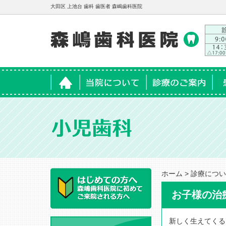
大田区 上池台 歯科 歯医者 森嶋歯科医院
ホーム
当院について
診療のご案内
患
ホーム
>
診療につい
お子様の治
新しく生えてくる