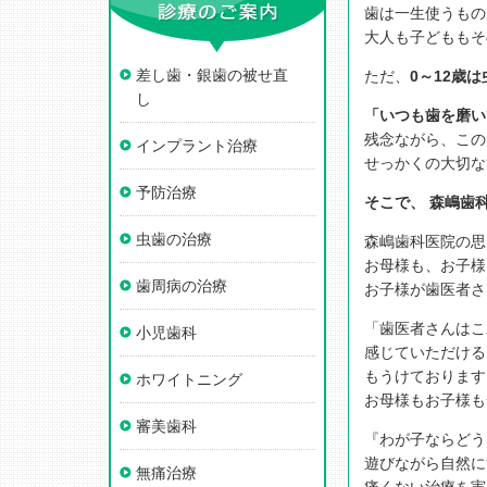
歯は一生使うもの
大人も子どももそ
差し歯・銀歯の被せ直
ただ、
0～12歳
し
「いつも歯を磨い
残念ながら、この
インプラント治療
せっかくの大切な
予防治療
そこで、 森嶋歯
虫歯の治療
森嶋歯科医院の思
お母様も、お子様
歯周病の治療
お子様が歯医者さ
「歯医者さんはこ
小児歯科
感じていただける
もうけております
ホワイトニング
お母様もお子様も
審美歯科
『わが子ならどう
遊びながら自然に
無痛治療